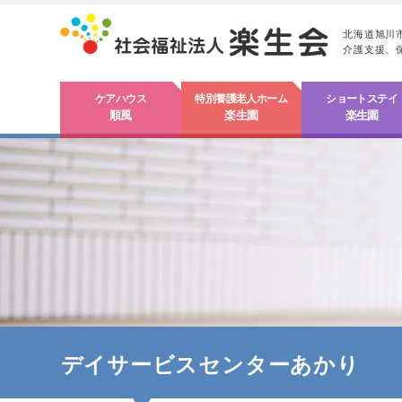
北海道旭川
介護支援、
ケアハウス
特別養護老人ホーム
ショートステイ
順風
楽生園
楽生園
デイサービスセンターあかり