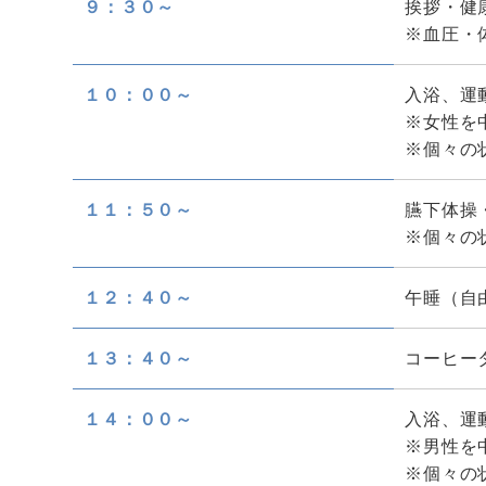
９：３０～
挨拶・健
※血圧・
１０：００～
入浴、運
※女性を
※個々の
１１：５０～
臙下体操
※個々の
１２：４０～
午睡（自
１３：４０～
コーヒー
１４：００～
入浴、運
※男性を
※個々の