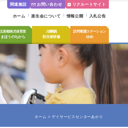
関連施設
お問い合わせ
リクルートサイト
ホーム
楽生会について
情報公開
入札公告
北彩都病児保育室
介護職員
訪問看護ステーション
まほうのちから
初任者研修
ゆめ
ホーム
デイサービスセンターあかり